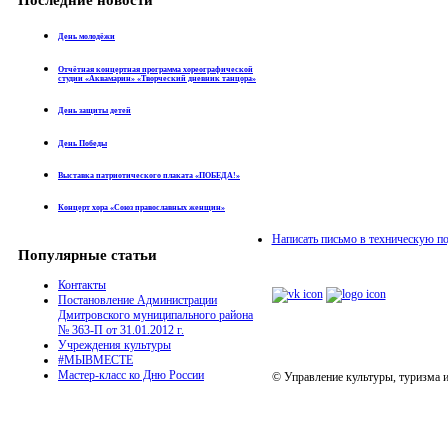
День молодёжи
Отчётная концертная программа хореографической
студии «Аквамарин» «Творческий дневник танцора»
День защиты детей
День Победы
Выставка патриотического плаката «ПОБЕДА!»
Концерт хора «Союз православных женщин»
Написать письмо в техническую п
Популярные статьи
Контакты
Постановление Администрации
Дмитровского муниципального района
№ 363-П от 31.01.2012 г.
Учреждения культуры
#МЫВМЕСТЕ
Мастер-класс ко Дню России
© Управление культуры, туризма 