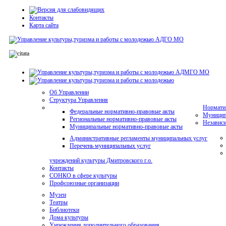
Контакты
Карта сайта
Об Управлении
Структура Управления
Нормати
Федеральные нормативно-правовые акты
Муниципа
Региональные нормативно-правовые акты
Независи
Муниципальные нормативно-правовые акты
Административные регламенты муниципальных услуг
Перечень муниципальных услуг
учреждений культуры Дмитровского г.о.
Контакты
СОНКО в сфере культуры
Профсоюзные организации
Музеи
Театры
Библиотеки
Дома культуры
Учреждения дополнительного образования