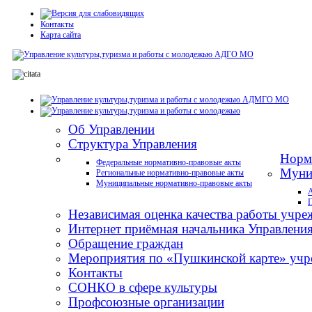
Контакты
Карта сайта
Об Управлении
Структура Управления
Норм
Федеральные нормативно-правовые акты
Муни
Региональные нормативно-правовые акты
Муниципальные нормативно-правовые акты
А
П
Независимая оценка качества работы учре
Интернет приёмная начальника Управлени
Обращение граждан
Мероприятия по «Пушкинской карте» учре
Контакты
СОНКО в сфере культуры
Профсоюзные организации