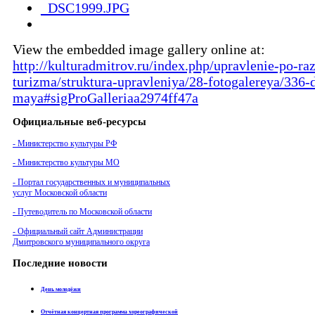
View the embedded image gallery online at:
http://kulturadmitrov.ru/index.php/upravlenie-po-raz
turizma/struktura-upravleniya/28-fotogalereya/336
maya#sigProGalleriaa2974ff47a
Официальные веб-ресурсы
- Министерство культуры РФ
- Министерство культуры МО
- Портал государственных и муниципальных
услуг Московской области
- Путеводитель по Московской области
- Официальный сайт Администрации
Дмитровского муниципального округа
Последние новости
День молодёжи
Отчётная концертная программа хореографической