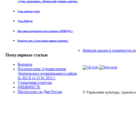
студии «Аквамарин» «Творческий дневник танцора»
День защиты детей
День Победы
Выставка патриотического плаката «ПОБЕДА!»
Концерт хора «Союз православных женщин»
Написать письмо в техническую п
Популярные статьи
Контакты
Постановление Администрации
Дмитровского муниципального района
№ 363-П от 31.01.2012 г.
Учреждения культуры
#МЫВМЕСТЕ
Мастер-класс ко Дню России
© Управление культуры, туризма 